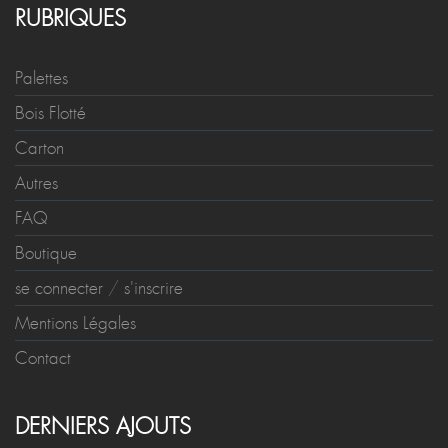
RUBRIQUES
Palettes
Bois Flotté
Carton
Autres
FAQ
Boutique
se connecter
/
s'inscrire
Mentions Légales
Contact
DERNIERS AJOUTS