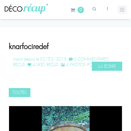
0
knarfociredef
Inscrit depuis le 02/03/2015
0 COMMENTAIRES
REÇUS
4 LIKES REÇUS
4 PHOTOS POSTÉES
LUI ÉCRIRE
TOUTES