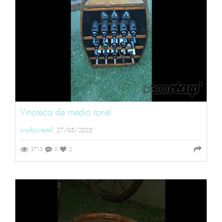
Vinoteca de medio tonel
knarfociredef
, 27/05/2025
3713
0
2