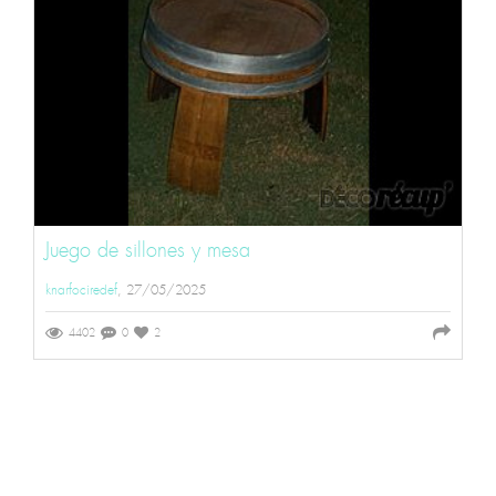
Juego de sillones y mesa
knarfociredef
, 27/05/2025
4402
0
2