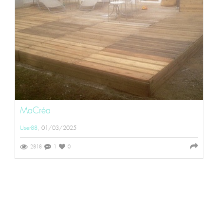
MaCréa
User88
, 01/03/2025
2818
1
0