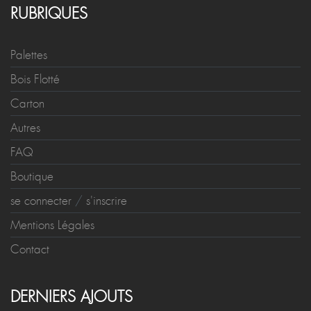
RUBRIQUES
Palettes
Bois Flotté
Carton
Autres
FAQ
Boutique
se connecter
/
s'inscrire
Mentions Légales
Contact
DERNIERS AJOUTS