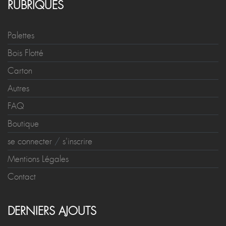
RUBRIQUES
Palettes
Bois Flotté
Carton
Autres
FAQ
Boutique
se connecter
/
s'inscrire
Mentions Légales
Contact
DERNIERS AJOUTS