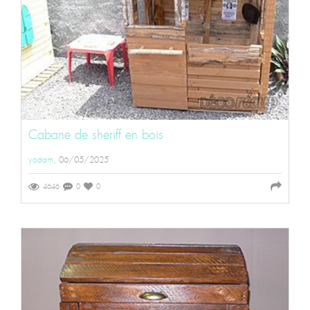
Cabane de sheriff en bois
yodam
, 06/05/2025
4646
0
0