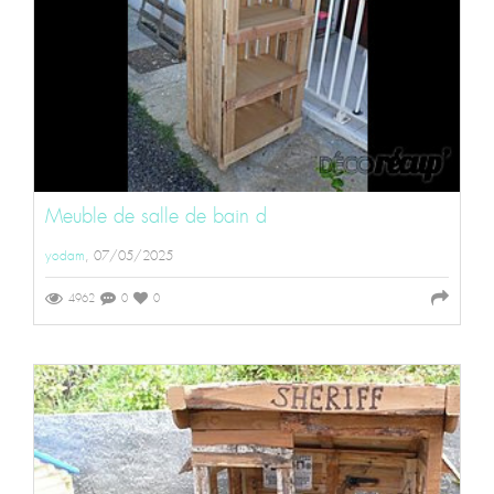
Meuble de salle de bain d
yodam
, 07/05/2025
4962
0
0