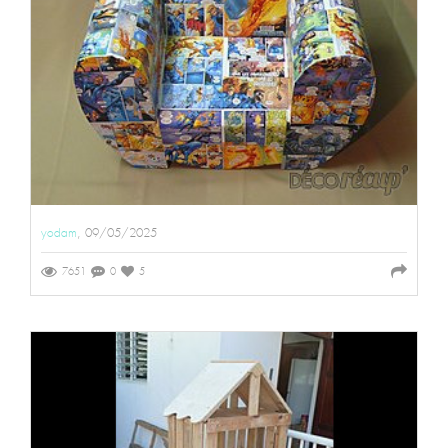
yodam
, 09/05/2025
7651
0
5