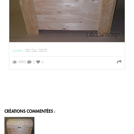
yodam
, 05/04/2025
9593
2
4
CRÉATIONS COMMENTÉES :